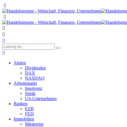
Aktien
Dividenden
DAX
NASDAQ
Arbeitsmarkt
Insolvenz
Streik
US-Unternehmen
Banken
EZB
FED
Immobilien
Mietpreise