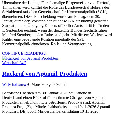
Übernahme der Leitung Der ehemalige Bürgermeister von Herford,
Tim Kähler, wird künftig die Rolle des Bundesgeschäftsführers der
Sozialdemokratischen Gemeinschaft für Kommunalpolitik (SGK)
übernehmen. Diese Entscheidung wurde am Freitag, dem 30.
Januar, durch den Vorstand der Bundes-SGK einstimmig getroffen.
Startdatum und Übergang Kählers offizieller Amtsantritt ist für den
1. September geplant, wenn der derzeitige Bundesgeschäftsführer
Manfred Sternberg in den Ruhestand geht. Mit diesem Wechsel wird
Kähler eine bedeutende Position innerhalb der SPD-
Kommunalpolitik einnehmen. Rolle und Verantwortung...
CONTINUE READING
Wirtschaft 24/7
Rückruf von Aptamil-Produkten
Wirtschaftsnews
6 Monaten ago
509
2
min
Betroffene Chargen Am 30. Januar 2026 hat Danone in
Deutschland einen Rückruf für bestimmte Chargen von Aptamil-
Produkten angekündigt. Die betroffenen Produkte sind: Aptamil
Pronutra Pre, 1,2kg: Mindesthaltbarkeitsdatum 19-11-2026 Aptamil
Pronutra 1 DE, 800g: Mindesthaltbarkeitsdatum 10-11-2026