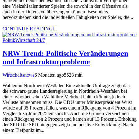
Stärken der deutschen Mannschaft Die Mannschaft verfügt über
eine Vielzahl talentierter Spieler, die sowohl in der Offensive als
auch in der Defensive überzeugen können. Besonders
hervorzuheben sind die individuellen Fähigkeiten der Spieler, die...
CONTINUE READING
Politik
Wirtschaft 24/7
NRW-Trend: Politische Veränderungen
und Infrastrukturprobleme
Wirtschaftsnews
6 Monaten ago
552
3
min
Wahlen in Nordrhein-Westfalen Eine aktuelle Umfrage zeigt, dass
die schwarz-grüne Landesregierung in Nordrhein-Westfalen bei
einer hypothetischen Wahl ihre Mehrheit halten könnte, jedoch
Verluste hinnehmen muss. Die CDU unter Ministerpräsident Wüst
würde auf 35 Prozent fallen, was einem Rückgang von 4 Prozent im
Vergleich zu Juni 2025 entspricht. Auch die Grünen verzeichnen
einen Rückgang von 2 Prozent und kämen auf 13 Prozent. Erholung
der SPD Die SPD hingegen zeigt eine positive Entwicklung. Nach
einem Tiefpunkt im...