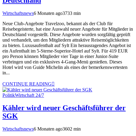
Deutschland
Wirtschaftsnews
6 Monaten ago
373
3
min
Neue Club-Angebote Travelzoo, bekannt als der Club für
Reisebegeisterte, hat eine Auswahl neuer Angebote für Mitglieder in
Deutschland vorgestellt. Diese Angebote wurden sorgfältig geprüft
und verhandelt, um den Mitgliedern attraktive Reisemöglichkeiten
zu bieten. Luxusaufenthalt auf Sylt Ein herausragendes Angebot ist
ein Aufenthalt im 5-Sterne-Superior-Hotel auf Sylt. Für 419 EUR
pro Person können Mitglieder vier Tage in einer Junior-Suite
verbringen und ein exklusives 4-Gang-Menü genießen. Dieses
Hotel wird von Guide Michelin als eines der bemerkenswertesten
in...
CONTINUE READING
Politik
Wirtschaft 24/7
Kähler wird neuer Geschäftsführer der
SGK
Wirtschaftsnews
6 Monaten ago
360
2
min