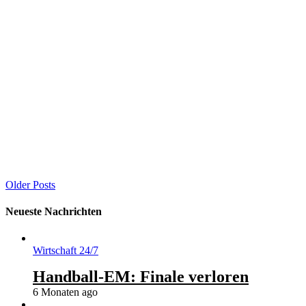
Verheerende Wetterbedingungen In der Region um Peking haben
starke Regenfälle zu katastrophalen Bedingungen geführt. Die
Niederschläge haben in kurzer Zeit große Mengen Wasser
abgeladen, was zu Überschwemmungen und Erdrutschen geführt
hat. Opferzahlen steigen Berichten zufolge sind mindestens 38
Personen ums Leben gekommen. Die Zahl der Verletzten und
Vermissten könnte noch höher sein, da die Rettungs- und
Bergungsarbeiten in den betroffenen Gebieten andauern.
Infrastruktur betroffen Die schweren Regenfälle haben auch
erhebliche Schäden an der Infrastruktur verursacht....
CONTINUE READING
Older Posts
Neueste Nachrichten
Wirtschaft 24/7
Handball-EM: Finale verloren
6 Monaten ago