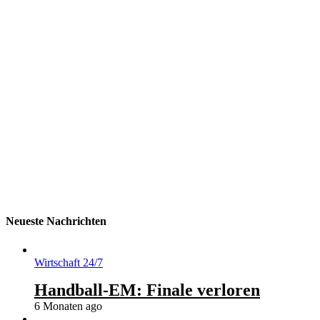
2 Jahren ago
317
1
min
Verletzungen und Krankenhausaufenthalt Am Sonntag erlitt
Prinzessin Anne, die 73-jährige Schwester von König Charles III,
leichte Verletzungen und eine Gehirnerschütterung bei einem Vorfall
auf dem Anwesen Gatcombe Park. Buckingham Palace gab
bekannt, dass sie aus Vorsichtsmaßnahmen zur Beobachtung ins
Krankenhaus gebracht wurde und voraussichtlich vollständig
genesen wird. Genesungswünsche „Der König wurde eng über die
Situation informiert und schließt sich der gesamten königlichen
Familie an, um der Prinzessin seine herzlichsten Grüße und
Genesungswünsche zu übermitteln“, hieß...
CONTINUE READING
Neueste Nachrichten
Wirtschaft 24/7
Handball-EM: Finale verloren
6 Monaten ago