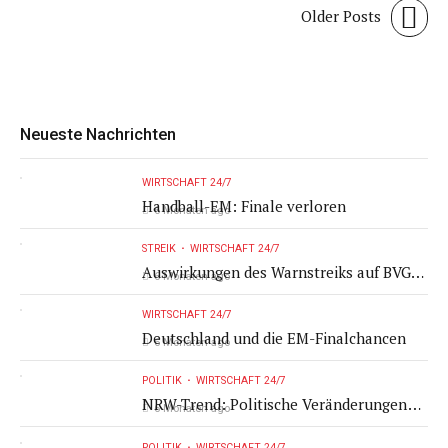
Older Posts
Neueste Nachrichten
WIRTSCHAFT 24/7
Handball-EM: Finale verloren
6 Monaten ago
STREIK
WIRTSCHAFT 24/7
Auswirkungen des Warnstreiks auf BVG-
6 Monaten ago
Fahrgäste
WIRTSCHAFT 24/7
Deutschland und die EM-Finalchancen
6 Monaten ago
POLITIK
WIRTSCHAFT 24/7
NRW-Trend: Politische Veränderungen
6 Monaten ago
und Infrastrukturprobleme
POLITIK
WIRTSCHAFT 24/7