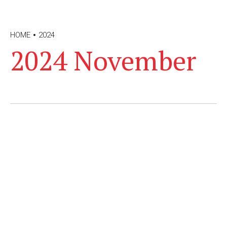
HOME
2024
2024 November
by Wirtschaftsnews
WIRTSCHAFT 24/7
Altes Erbe von Shanxi im Museum
2 Jahren ago
324
3
min