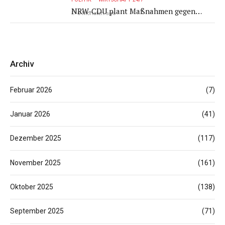
NRW-CDU plant Maßnahmen gegen
6 Monaten ago
Sozialleistungsbetrug
Archiv
Februar 2026
(7)
Januar 2026
(41)
Dezember 2025
(117)
November 2025
(161)
Oktober 2025
(138)
September 2025
(71)