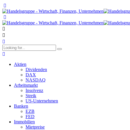
Aktien
Dividenden
DAX
NASDAQ
Arbeitsmarkt
Insolvenz
Streik
US-Unternehmen
Banken
EZB
FED
Immobilien
Mietpreise