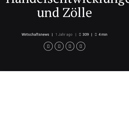
und Zölle
Wirtschaftsnews
1 Jahr ago
309
4
min
Einführung der
Zölle
In dieser Woche stehen bedeutende