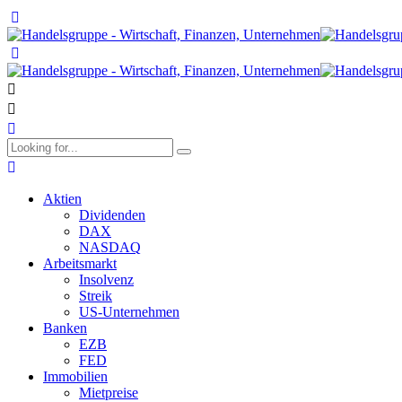
Aktien
Dividenden
DAX
NASDAQ
Arbeitsmarkt
Insolvenz
Streik
US-Unternehmen
Banken
EZB
FED
Immobilien
Mietpreise