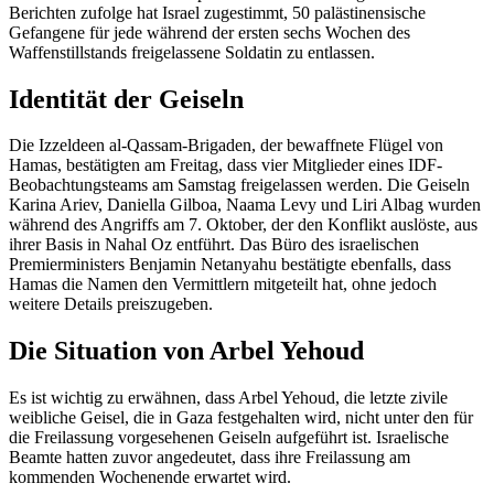
Berichten zufolge hat Israel zugestimmt, 50 palästinensische
Gefangene für jede während der ersten sechs Wochen des
Waffenstillstands freigelassene Soldatin zu entlassen.
Identität der Geiseln
Die Izzeldeen al-Qassam-Brigaden, der bewaffnete Flügel von
Hamas, bestätigten am Freitag, dass vier Mitglieder eines IDF-
Beobachtungsteams am Samstag freigelassen werden. Die Geiseln
Karina Ariev, Daniella Gilboa, Naama Levy und Liri Albag wurden
während des Angriffs am 7. Oktober, der den Konflikt auslöste, aus
ihrer Basis in Nahal Oz entführt. Das Büro des israelischen
Premierministers Benjamin Netanyahu bestätigte ebenfalls, dass
Hamas die Namen den Vermittlern mitgeteilt hat, ohne jedoch
weitere Details preiszugeben.
Die Situation von Arbel Yehoud
Es ist wichtig zu erwähnen, dass Arbel Yehoud, die letzte zivile
weibliche Geisel, die in Gaza festgehalten wird, nicht unter den für
die Freilassung vorgesehenen Geiseln aufgeführt ist. Israelische
Beamte hatten zuvor angedeutet, dass ihre Freilassung am
kommenden Wochenende erwartet wird.