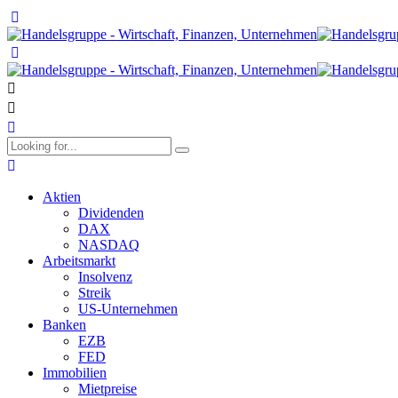
Aktien
Dividenden
DAX
NASDAQ
Arbeitsmarkt
Insolvenz
Streik
US-Unternehmen
Banken
EZB
FED
Immobilien
Mietpreise