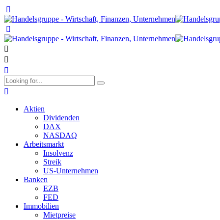
Aktien
Dividenden
DAX
NASDAQ
Arbeitsmarkt
Insolvenz
Streik
US-Unternehmen
Banken
EZB
FED
Immobilien
Mietpreise