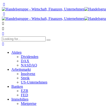
Aktien
Dividenden
DAX
NASDAQ
Arbeitsmarkt
Insolvenz
Streik
US-Unternehmen
Banken
EZB
FED
Immobilien
Mietpreise