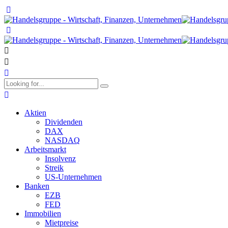
Aktien
Dividenden
DAX
NASDAQ
Arbeitsmarkt
Insolvenz
Streik
US-Unternehmen
Banken
EZB
FED
Immobilien
Mietpreise