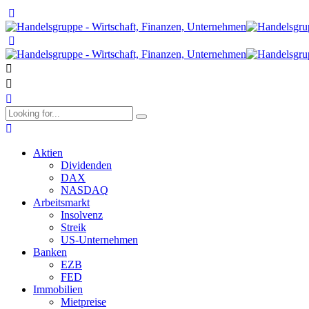
Aktien
Dividenden
DAX
NASDAQ
Arbeitsmarkt
Insolvenz
Streik
US-Unternehmen
Banken
EZB
FED
Immobilien
Mietpreise