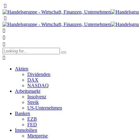
Aktien
Dividenden
DAX
NASDAQ
Arbeitsmarkt
Insolvenz
Streik
US-Unternehmen
Banken
EZB
FED
Immobilien
Mietpreise