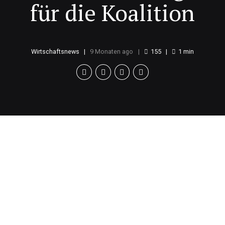
für die Koalition
Wirtschaftsnews
9 Monaten ago
155
1
min
Aktuelle Situation
Die politische Landschaft steht vor einer Reihe von
Herausforderungen, die die Koalition betreffen
könnten. In den letzten Wochen gab es zahlreiche