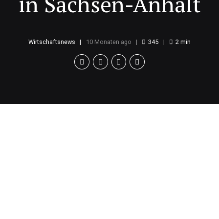
in Sachsen-Anhalt
Wirtschaftsnews
10 Monaten ago
345
2
min
Ende des
Baubetriebs
Der Landesbetrieb Bau- und
Liegenschaftsmanagement (BLSA) in Sachsen-