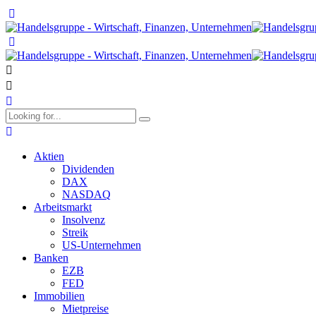
Aktien
Dividenden
DAX
NASDAQ
Arbeitsmarkt
Insolvenz
Streik
US-Unternehmen
Banken
EZB
FED
Immobilien
Mietpreise