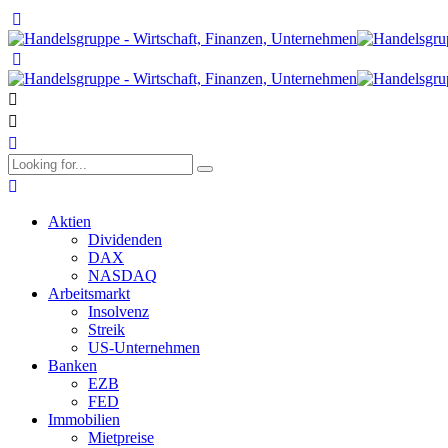
Aktien
Dividenden
DAX
NASDAQ
Arbeitsmarkt
Insolvenz
Streik
US-Unternehmen
Banken
EZB
FED
Immobilien
Mietpreise