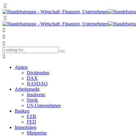
Aktien
Dividenden
DAX
NASDAQ
Arbeitsmarkt
Insolvenz
Streik
US-Unternehmen
Banken
EZB
FED
Immobilien
Mietpreise