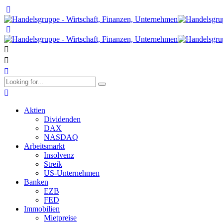
Aktien
Dividenden
DAX
NASDAQ
Arbeitsmarkt
Insolvenz
Streik
US-Unternehmen
Banken
EZB
FED
Immobilien
Mietpreise