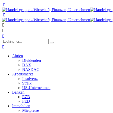
Aktien
Dividenden
DAX
NASDAQ
Arbeitsmarkt
Insolvenz
Streik
US-Unternehmen
Banken
EZB
FED
Immobilien
Mietpreise