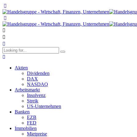
Aktien
Dividenden
DAX
NASDAQ
Arbeitsmarkt
Insolvenz
Streik
US-Unternehmen
Banken
EZB
FED
Immobilien
Mietpreise