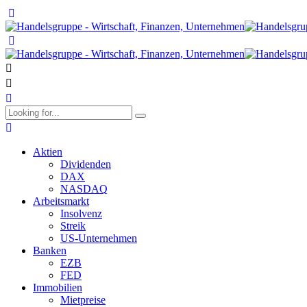
Aktien
Dividenden
DAX
NASDAQ
Arbeitsmarkt
Insolvenz
Streik
US-Unternehmen
Banken
EZB
FED
Immobilien
Mietpreise