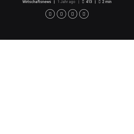
Wirtschaftsnews
1 Jahr ago
413
2
min
Vorfall während
Inlandsflug
Am Donnerstag kam es zu einem versuchten
Flugzeugentführungsversuch auf einem Tropic Air
Flug in Belize. Der Vorfall ereignete sich während
eines Routineflugs von Corozal nach Belize City.