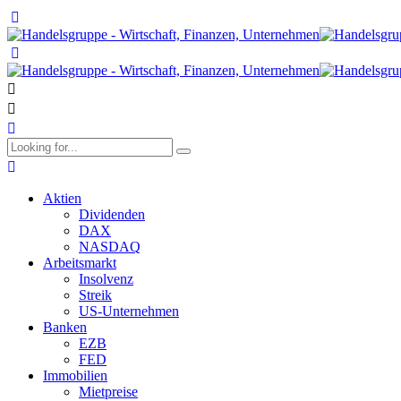
Aktien
Dividenden
DAX
NASDAQ
Arbeitsmarkt
Insolvenz
Streik
US-Unternehmen
Banken
EZB
FED
Immobilien
Mietpreise