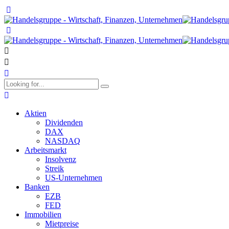
Aktien
Dividenden
DAX
NASDAQ
Arbeitsmarkt
Insolvenz
Streik
US-Unternehmen
Banken
EZB
FED
Immobilien
Mietpreise