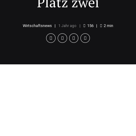
Platz zwei
Wirtschaftsnews
1 Jahr ago
156
2
min
Wahlergebnis im
Überblick
Bei der kürzlich stattgefundenen
Bürgerschaftswahl hat die Sozialdemokratische