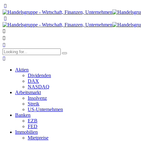
Aktien
Dividenden
DAX
NASDAQ
Arbeitsmarkt
Insolvenz
Streik
US-Unternehmen
Banken
EZB
FED
Immobilien
Mietpreise