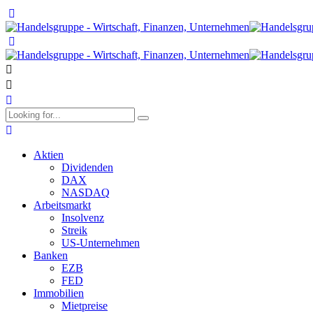
Aktien
Dividenden
DAX
NASDAQ
Arbeitsmarkt
Insolvenz
Streik
US-Unternehmen
Banken
EZB
FED
Immobilien
Mietpreise