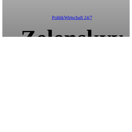
Politik
Wirtschaft 24/7
Zelenskyy
bietet
Rücktritt fü
NATO-