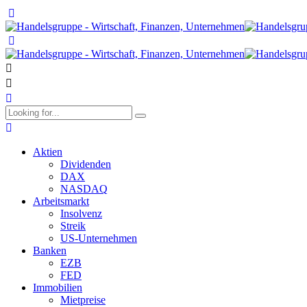
Aktien
Dividenden
DAX
NASDAQ
Arbeitsmarkt
Insolvenz
Streik
US-Unternehmen
Banken
EZB
FED
Immobilien
Mietpreise