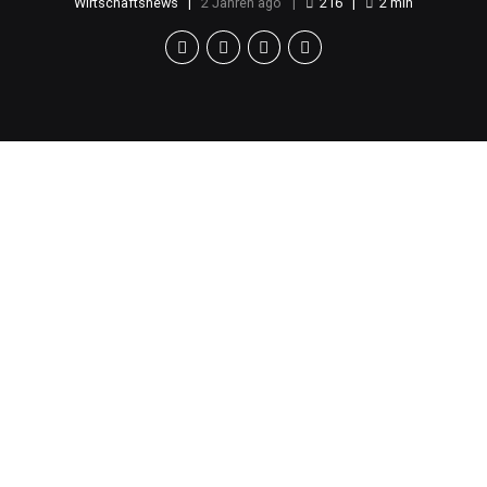
Wirtschaftsnews
2 Jahren ago
216
2
min
Ein Jahr ohne
Alkohol
Im Jahr 2024 entschied sich eine Person, auf
jeglichen Alkoholkonsum zu verzichten. Diese
Entscheidung wurde getroffen, um die eigene
Gesundheit zu fördern und ein bewussteres Leben
zu führen.