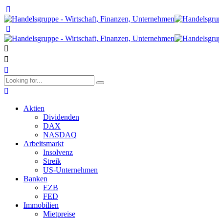
Aktien
Dividenden
DAX
NASDAQ
Arbeitsmarkt
Insolvenz
Streik
US-Unternehmen
Banken
EZB
FED
Immobilien
Mietpreise