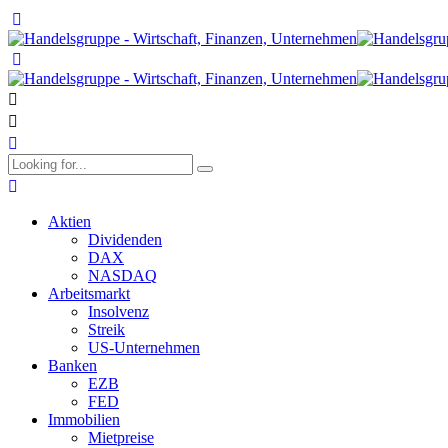
Aktien
Dividenden
DAX
NASDAQ
Arbeitsmarkt
Insolvenz
Streik
US-Unternehmen
Banken
EZB
FED
Immobilien
Mietpreise