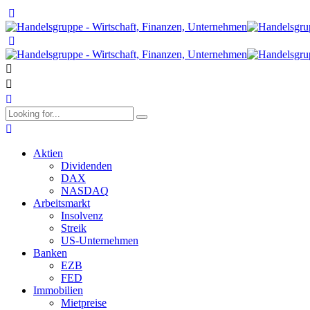
Aktien
Dividenden
DAX
NASDAQ
Arbeitsmarkt
Insolvenz
Streik
US-Unternehmen
Banken
EZB
FED
Immobilien
Mietpreise