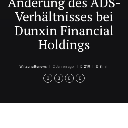
Änderung des ADS-
Verhältnisses bei
Dunxin Financial
Holdings
Wirtschaftsnews
2 Jahren ago
219
3
min
Geplante Anpassung