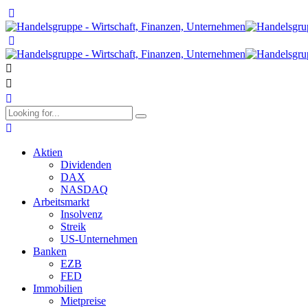
Aktien
Dividenden
DAX
NASDAQ
Arbeitsmarkt
Insolvenz
Streik
US-Unternehmen
Banken
EZB
FED
Immobilien
Mietpreise