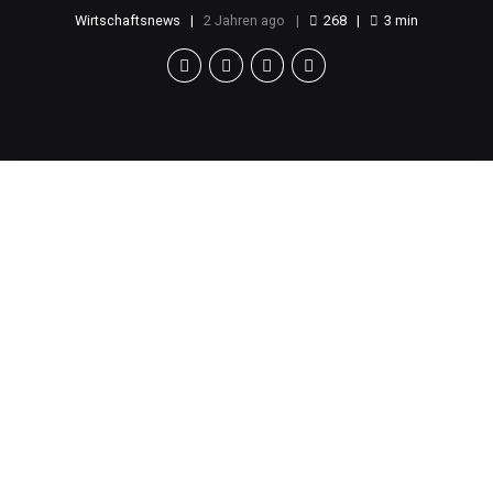
Wirtschaftsnews
2 Jahren ago
268
3
min
Wuxi Economic
Development Zone
Die Wuxi Economic Development Zone hat in den
letzten Jahren kontinuierlich an der Verbesserung
ihres Geschäftsumfelds gearbeitet. Dies geschieht
durch die Einführung von vorteilhaften Richtlinien