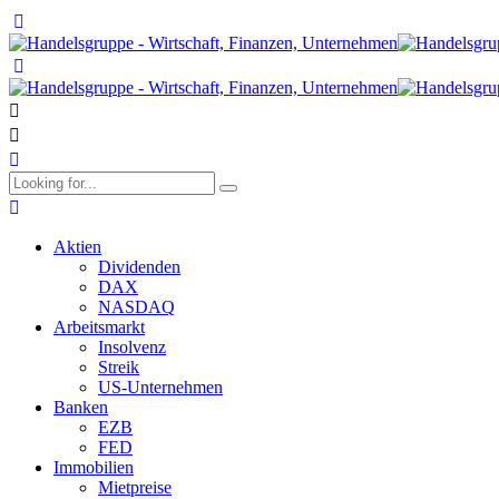
Aktien
Dividenden
DAX
NASDAQ
Arbeitsmarkt
Insolvenz
Streik
US-Unternehmen
Banken
EZB
FED
Immobilien
Mietpreise