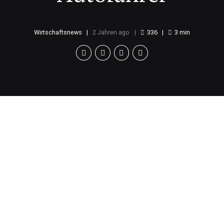
Wirtschaftsnews
2 Jahren ago
336
3
min
Winterreifenpflicht
Mit dem Einsetzen der kalten Jahreszeit ist es
wichtig, die richtigen Winterreifen zu verwenden.
In Deutschland besteht eine situative
Winterreifenpflicht, die besagt, dass Fahrzeuge bei