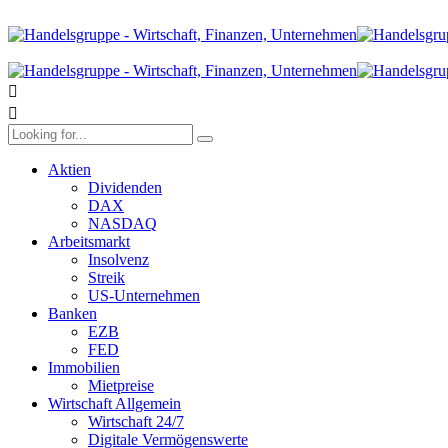
Aktien
Dividenden
DAX
NASDAQ
Arbeitsmarkt
Insolvenz
Streik
US-Unternehmen
Banken
EZB
FED
Immobilien
Mietpreise
Wirtschaft Allgemein
Wirtschaft 24/7
Digitale Vermögenswerte