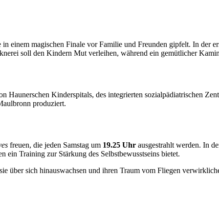
ie in einem magischen Finale vor Familie und Freunden gipfelt. In der 
Falknerei soll den Kindern Mut verleihen, während ein gemütlicher Kam
von Haunerschen Kinderspitals, des integrierten sozialpädiatrische
aulbronn produziert.
ves
freuen, die jeden Samstag um
19.25 Uhr
ausgestrahlt werden. In d
 ein Training zur Stärkung des Selbstbewusstseins bietet.
e sie über sich hinauswachsen und ihren Traum vom Fliegen verwirklic