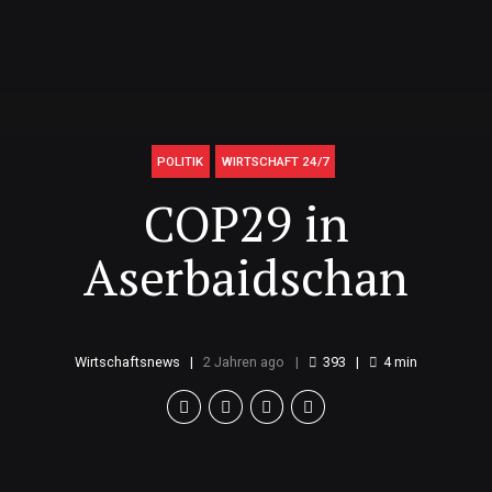
POLITIK
WIRTSCHAFT 24/7
COP29 in
Aserbaidschan
Wirtschaftsnews
2 Jahren ago
393
4
min