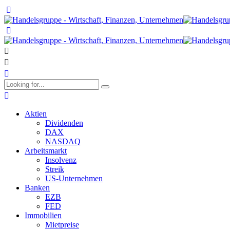
Aktien
Dividenden
DAX
NASDAQ
Arbeitsmarkt
Insolvenz
Streik
US-Unternehmen
Banken
EZB
FED
Immobilien
Mietpreise