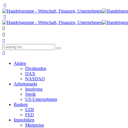
Aktien
Dividenden
DAX
NASDAQ
Arbeitsmarkt
Insolvenz
Streik
US-Unternehmen
Banken
EZB
FED
Immobilien
Mietpreise