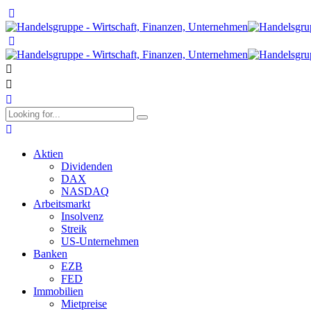
Aktien
Dividenden
DAX
NASDAQ
Arbeitsmarkt
Insolvenz
Streik
US-Unternehmen
Banken
EZB
FED
Immobilien
Mietpreise