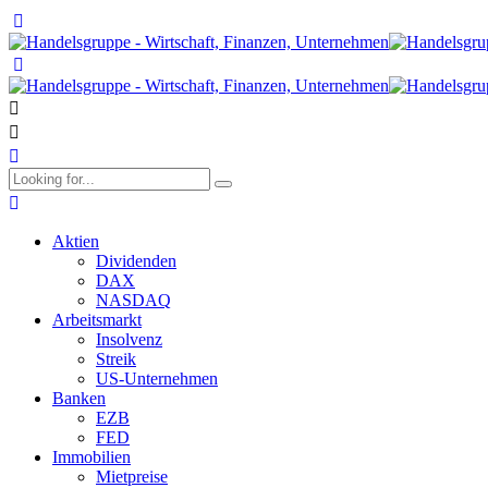
Aktien
Dividenden
DAX
NASDAQ
Arbeitsmarkt
Insolvenz
Streik
US-Unternehmen
Banken
EZB
FED
Immobilien
Mietpreise