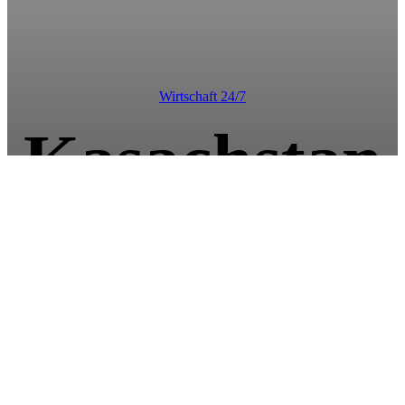
Wirtschaft 24/7
Kasachstan
als
Gastgeber