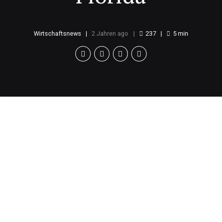
Wirtschaftsnews
2 Jahren ago
237
5
min
Reise nach Florida
Präsident Joe Biden wird am Sonntag nach Florida
reisen, um sich persönlich ein Bild von den Schäden
durch den Hurrikan Milton zu machen. Dieser
Sturm ist der zweite von zwei verheerenden