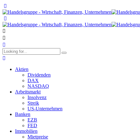
Aktien
Dividenden
DAX
NASDAQ
Arbeitsmarkt
Insolvenz
Streik
US-Unternehmen
Banken
EZB
FED
Immobilien
Mietpreise